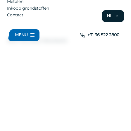
Metalen
Inkoop grondstoffen
Contact
NL
MENU
+31 36 522 2800
WETTELIJKE PAGINA'S
Privacy Beleid
Cookie Settings
© 2026 - M&R Claushuis - Alle rechten voorbehouden
Wij zijn Merlin